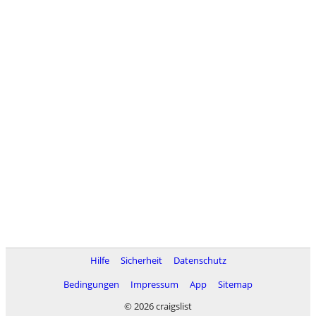
Hilfe
Sicherheit
Datenschutz
Bedingungen
Impressum
App
Sitemap
© 2026 craigslist