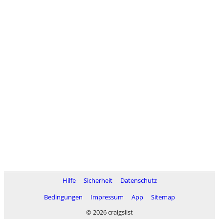
Hilfe
Sicherheit
Datenschutz
Bedingungen
Impressum
App
Sitemap
© 2026 craigslist